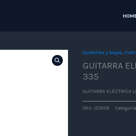
HOM
Guitarras y bajos
,
Inst
GUITARRA EL
335
GUITARRA ELÉCTRICA 
SKU:
JZ35SB
Categorí