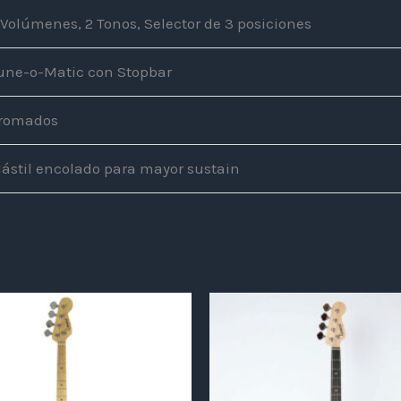
 Volúmenes, 2 Tonos, Selector de 3 posiciones
une-o-Matic con Stopbar
romados
ástil encolado para mayor sustain