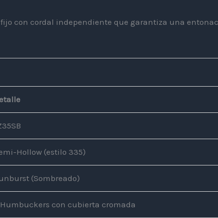
ijo con cordal independiente que garantiza una entonaci
etalle
Z35SB
emi-Hollow (estilo 335)
unburst (Sombreado)
 Humbuckers con cubierta cromada