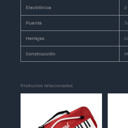
Electrónica
2
Puente
T
Herrajes
C
Construcción
M
Productos relacionados