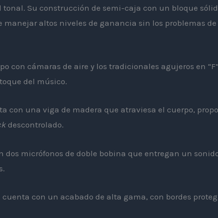
d tonal. Su construcción de semi-caja con un bloque sólido
e manejar altos niveles de ganancia sin los problemas de
o con cámaras de aire y los tradicionales agujeros en “F”
toque del músico.
ta con una viga de madera que atraviesa el cuerpo, prop
ck
descontrolado.
 dos micrófonos de doble bobina que entregan un sonido 
s.
 cuenta con un acabado de alta gama, con bordes protegid