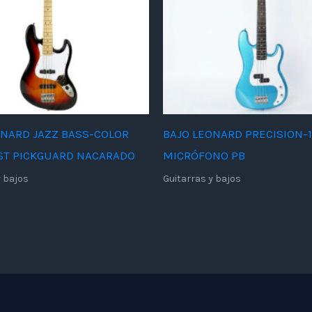
ONARD JAZZ BASS-COLOR
BAJO LEONARD PRECISION-1
T PICKGUARD NACARADO
MICRÓFONO PB
y bajos
Guitarras y bajos