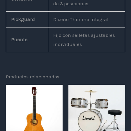
de 3 posiciones
Pickguard
Diseño Thinline integral
Fijo con selletas ajustables
Puente
individuales
Productos relacionados