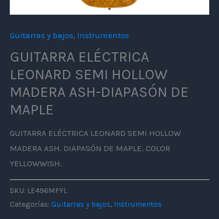
Guitarras y bajos
,
Instrumentos
GUITARRA ELÉCTRICA
LEONARD SEMI HOLLOW
MADERA ASH-DIAPASÓN DE
MAPLE
GUITARRA ELÉCTRICA LEONARD SEMI HOLLOW
MADERA ASH. DIAPASÓN DE MAPLE. COLOR
YELLOWWISH.
SKU:
LE496MFYL
Categorías:
Guitarras y bajos
,
Instrumentos