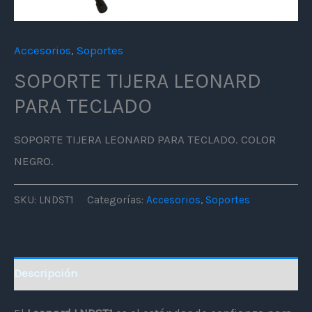
Accesorios
,
Soportes
SOPORTE TIJERA LEONARD
PARA TECLADO
SOPORTE TIJERA LEONARD PARA TECLADO. COLOR
NEGRO.
SKU:
LNDST1
Categorías:
Accesorios
,
Soportes
Descripción