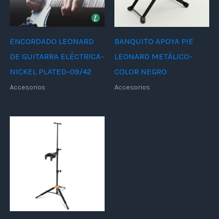
ENCORDADO LEONARD
BANQUITO APOYA PIE
DE GUITARRA ELÉCTRICA-
LEONARD METÁLICO-
NICKEL PLATED-09/42
COLOR NEGRO
Accesorios
Accesorios