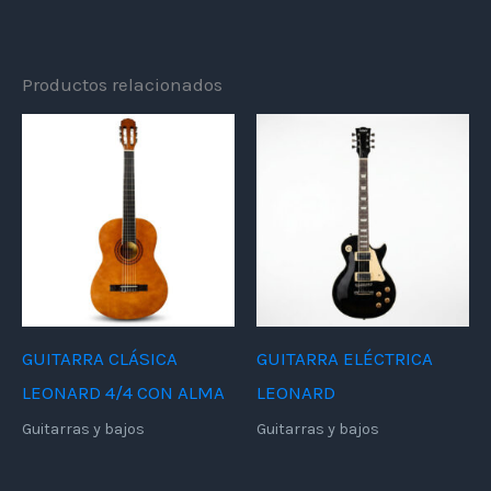
Productos relacionados
GUITARRA CLÁSICA
GUITARRA ELÉCTRICA
LEONARD 4/4 CON ALMA
LEONARD
Guitarras y bajos
Guitarras y bajos